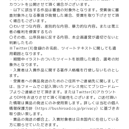
カウントを公開させて頂く場合がございます。
・以下に該当する作品は審査の対象外となります。受賞後に審
査対象外となる事項が発覚した場合、受賞を取り下げさせて頂
く場合もございます。
〇わいせつな内容、差別的な内容、暴力的な内容。または第三
者の権利を侵害するもの
〇その他、公序良俗に反する内容、本企画運営が適切でないと
判断したもの
※Twitter(X)登録のお名前、ツイートテキストに関しても適
用範囲となります。
・期間中イラストのついたツイートを削除した場合、選考の対
象外となります。
・入賞者は入賞作品に関する著作人格権を行使しないものとし
ます。
・受賞者への賞品発送のためのご住所やご連絡先に関しまして
は、当フォームでご記入頂いたアドレス宛にてブシロードムー
ブよりご連絡させて頂きます。またはTwitter(X)アカウント
よりDMをお送りさせて頂く可能性もございます。ご送付頂い
た情報は賞品の発送にのみ使用致します。詳しくは当社の個人
情報保護方針（https://bushiroad.co.jp/privacy）に基づきお
取り扱い致します。
・賞品の発送の都合上、入賞対象者は日本国内に在住している
方に限らせていただきます。