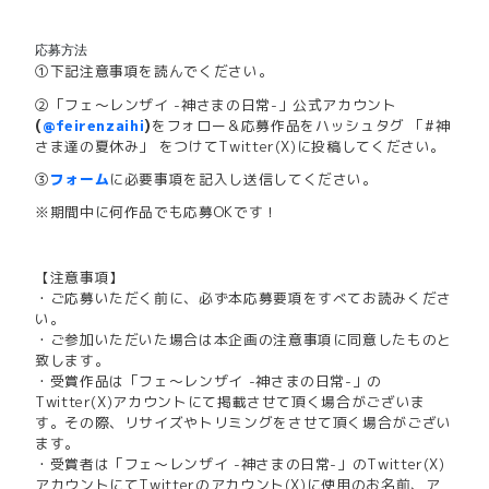
応募方法
①下記注意事項を読んでください。
②「フェ～レンザイ -神さまの日常-」公式アカウント
(
@feirenzaihi
)
をフォロー＆応募作品をハッシュタグ 「#神
さま達の夏休み」 をつけてTwitter(X)に投稿してください。
③
フォーム
に必要事項を記入し送信してください。
※期間中に何作品でも応募OKです！
【注意事項】
・ご応募いただく前に、必ず本応募要項をすべてお読みくださ
い。
・ご参加いただいた場合は本企画の注意事項に同意したものと
致します。
・受賞作品は「フェ～レンザイ -神さまの日常-」の
Twitter(X)アカウントにて掲載させて頂く場合がございま
す。その際、リサイズやトリミングをさせて頂く場合がござい
ます。
・受賞者は「フェ～レンザイ -神さまの日常-」のTwitter(X)
アカウントにてTwitterのアカウント(X)に使用のお名前、ア